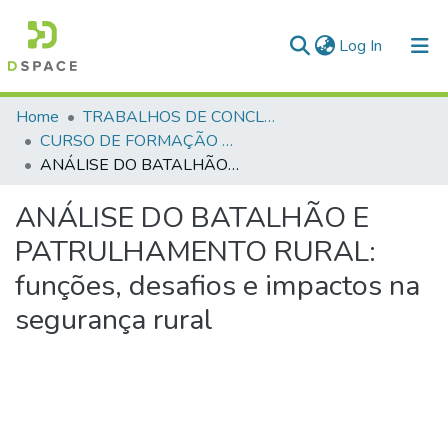
(current)
Log In
Communities & Collections
Home
TRABALHOS DE CONCLUSÃO DE CURSO - CFP (CURSO DE FORMAÇÃO DE PRAÇAS)
CURSO DE FORMAÇÃO DE PRAÇAS - CFP - 2024
All of DSpace
ANÁLISE DO BATALHÃO E PATRULHAMENTO RURAL: funções, desafios e impactos na segurança rural
Statistics
ANÁLISE DO BATALHÃO E
PATRULHAMENTO RURAL:
funções, desafios e impactos na
segurança rural