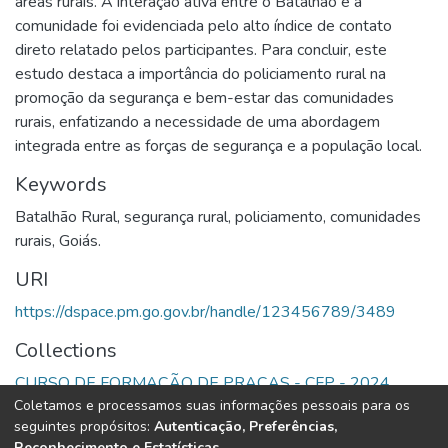
áreas rurais. A interação ativa entre o Batalhão e a
comunidade foi evidenciada pelo alto índice de contato
direto relatado pelos participantes. Para concluir, este
estudo destaca a importância do policiamento rural na
promoção da segurança e bem-estar das comunidades
rurais, enfatizando a necessidade de uma abordagem
integrada entre as forças de segurança e a população local.
Keywords
Batalhão Rural
,
segurança rural
,
policiamento
,
comunidades
rurais
,
Goiás.
URI
https://dspace.pm.go.gov.br/handle/123456789/3489
Collections
CURSO DE FORMAÇÃO DE PRAÇAS - CFP - 2024
Coletamos e processamos suas informações pessoais para os
seguintes propósitos:
Autenticação, Preferências,
Full item page
Reconhecimento e Estatísticas
.