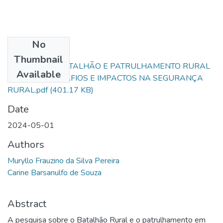
No
Files
Thumbnail
ANÁLISE DO BATALHÃO E PATRULHAMENTO RURAL
Available
FUNÇÕES, DESAFIOS E IMPACTOS NA SEGURANÇA
RURAL.pdf
(401.17 KB)
Date
2024-05-01
Authors
Muryllo Frauzino da Silva Pereira
Carine Barsanulfo de Souza
Abstract
A pesquisa sobre o Batalhão Rural e o patrulhamento em