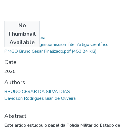
No
Files
Thumbnail
Bruno Cesar Da Silva
Available
Dias_76958_assignsubmission_file_Artigo Científico
PMGO Bruno Cesar Finalizado.pdf
(453.84 KB)
Date
2025
Authors
BRUNO CESAR DA SILVA DIAS
Davidson Rodrigues Bian de Oliveira.
Abstract
Este artigo estudou o papel da Polícia Militar do Estado de