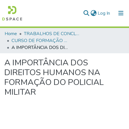
(current)
Log In
Communities & Collections
Home
TRABALHOS DE CONCLUSÃO DE CURSO - CFP (CURSO DE FORMAÇÃO DE PRAÇAS)
CURSO DE FORMAÇÃO DE PRAÇAS - CFP - 2024
All of DSpace
A IMPORTÂNCIA DOS DIREITOS HUMANOS NA FORMAÇÃO DO POLICIAL MILITAR
Statistics
A IMPORTÂNCIA DOS
DIREITOS HUMANOS NA
FORMAÇÃO DO POLICIAL
MILITAR