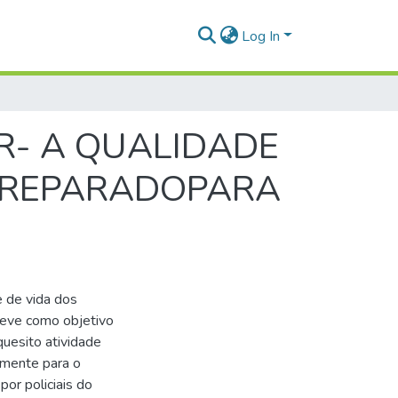
Log In
AR- A QUALIDADE
R PREPARADOPARA
O
 de vida dos
 teve como objetivo
quesito atividade
amente para o
por policiais do