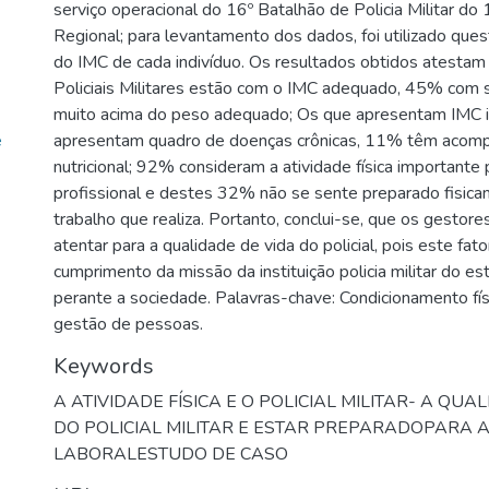
serviço operacional do 16º Batalhão de Policia Militar d
Regional; para levantamento dos dados, foi utilizado quest
do IMC de cada indivíduo. Os resultados obtidos atesta
Policiais Militares estão com o IMC adequado, 45% com
muito acima do peso adequado; Os que apresentam IMC
e
apresentam quadro de doenças crônicas, 11% têm aco
nutricional; 92% consideram a atividade física important
profissional e destes 32% não se sente preparado fisica
trabalho que realiza. Portanto, conclui-se, que os gestor
atentar para a qualidade de vida do policial, pois este fato
cumprimento da missão da instituição policia militar do e
perante a sociedade. Palavras-chave: Condicionamento físic
gestão de pessoas.
Keywords
A ATIVIDADE FÍSICA E O POLICIAL MILITAR- A QUA
DO POLICIAL MILITAR E ESTAR PREPARADOPARA A
LABORALESTUDO DE CASO