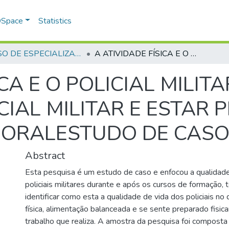
 DSpace
Statistics
CURSO DE ESPECIALIZAÇÃO EM GERENCIAMENTO EM SEGURANÇA PÚBLICA - CEGESP - 2010
A ATIVIDADE FÍSICA E O POLICIAL MILITAR- A QUALIDADE DE VIDA DO POLICIAL MILITAR E ESTAR PREPARADOPARA A ATIVIDADE LABORALESTUDO DE CASO
ICA E O POLICIAL MILIT
ICIAL MILITAR E ESTA
BORALESTUDO DE CAS
Abstract
Esta pesquisa é um estudo de caso e enfocou a qualidade
policiais militares durante e após os cursos de formação,
identificar como esta a qualidade de vida dos policiais no 
física, alimentação balanceada e se sente preparado fisic
trabalho que realiza. A amostra da pesquisa foi composta 