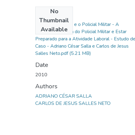
No
Files
Thumbnail
A Atividade Física e o Policial Militar - A
Available
Qualidade de Vida do Policial Militar e Estar
Preparado para a Atividade Laboral - Estudo d
Caso - Adriano César Salla e Carlos de Jesus
Salles Neto.pdf
(5.21 MB)
Date
2010
Authors
ADRIANO CÉSAR SALLA
CARLOS DE JESUS SALLES NETO