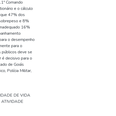
o 11º Comando
ionário e o cálculo
m que 47% dos
 sobrepeso e 8%
 inadequado 16%
mpanhamento
e para o desempenho
mente para o
es públicos deve se
r é decisivo para o
stado de Goiás
o, Polícia Militar,
LIDADE DE VIDA
 ATIVIDADE