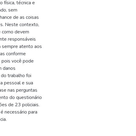
 física, técnica e
ado, sem
hance de as coisas
s. Neste contexto,
 e como devem
ente responsáveis
a sempre atento aos
e-as conforme
, pois você pode
em danos
do trabalho foi
sa pessoal e sua
base nas perguntas
ento do questionário
es de 23 policiais.
 é necessário para
cia.