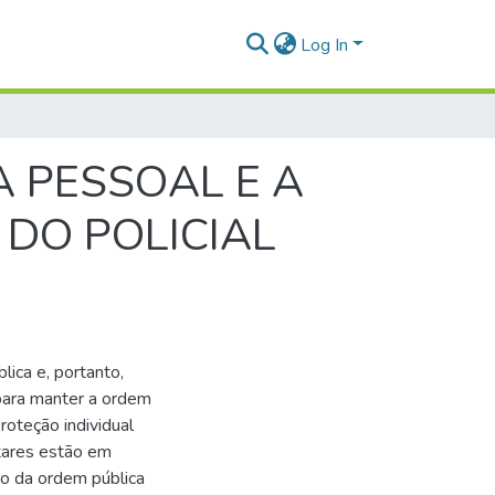
Log In
A PESSOAL E A
 DO POLICIAL
lica e, portanto,
 para manter a ordem
roteção individual
itares estão em
ão da ordem pública