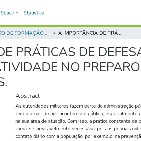
 DSpace
Statistics
CURSO DE FORMAÇÃO DE PRAÇAS - CFP - 2023
A IMPORTÂNCIA DE PRÁTICAS DE DEFESA PESSOAL E A INFLUÊNCIA DA ATIVIDADE NO PREPARO DO POLICIAL MILITAR DE GOIÁS.
DE PRÁTICAS DE DEFES
ATIVIDADE NO PREPARO
S.
Abstract
As autoridades militares fazem parte da administração púb
tem o dever de agir no interesse público, especialmente
na sua área de atuação. Com isso, a prática constante da p
torna-se inevitavelmente necessária, pois os policiais mil
contato diário com a população, por exemplo, na prevenç