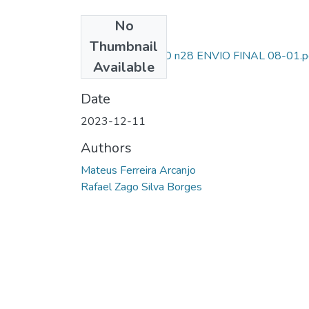
No
Files
Thumbnail
AL SD ARCANHO n28 ENVIO FINAL 08-01.p
Available
(186.85 KB)
Date
2023-12-11
Authors
Mateus Ferreira Arcanjo
Rafael Zago Silva Borges