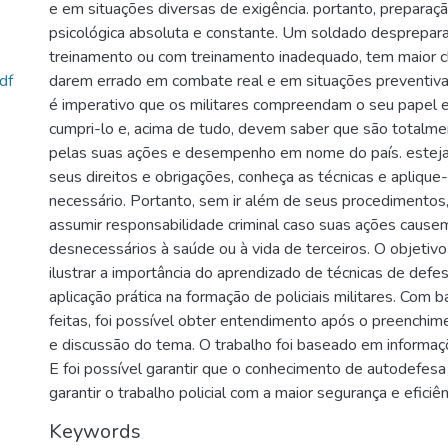
e em situações diversas de exigência. portanto, preparação
psicológica absoluta e constante. Um soldado desprepar
treinamento ou com treinamento inadequado, tem maior c
df
darem errado em combate real e em situações preventiva
é imperativo que os militares compreendam o seu papel
cumpri-lo e, acima de tudo, devem saber que são totalm
pelas suas ações e desempenho em nome do país. estej
seus direitos e obrigações, conheça as técnicas e apliqu
necessário. Portanto, sem ir além de seus procedimentos
assumir responsabilidade criminal caso suas ações caus
desnecessários à saúde ou à vida de terceiros. O objetivo 
ilustrar a importância do aprendizado de técnicas de defe
aplicação prática na formação de policiais militares. Com 
feitas, foi possível obter entendimento após o preenchim
e discussão do tema. O trabalho foi baseado em informaçõ
E foi possível garantir que o conhecimento de autodefesa
garantir o trabalho policial com a maior segurança e eficiên
Keywords