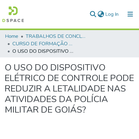
(current)
Log In
Communities & Collections
Home
TRABALHOS DE CONCLUSÃO DE CURSO - CFO (CURSO DE FORMAÇÃO DE OFICIAIS)
CURSO DE FORMAÇÃO DE OFICIAIS - 42ª TURMA CFO – ASPIRANTES - 2015
All of DSpace
O USO DO DISPOSITIVO ELÉTRICO DE CONTROLE PODE REDUZIR A LETALIDADE NAS ATIVIDADES DA POLÍCIA MILITAR DE GOIÁS?
Statistics
O USO DO DISPOSITIVO
ELÉTRICO DE CONTROLE PODE
REDUZIR A LETALIDADE NAS
ATIVIDADES DA POLÍCIA
MILITAR DE GOIÁS?