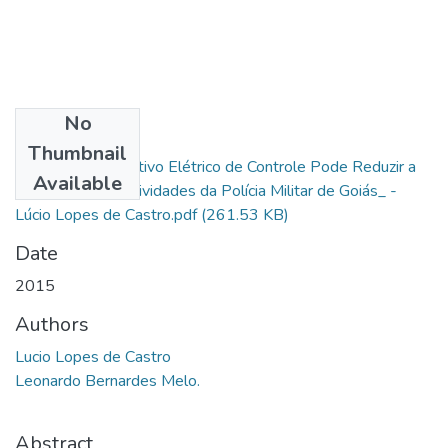
No
Files
Thumbnail
O Uso do Dispositivo Elétrico de Controle Pode Reduzir a
Available
Letalidade nas Atividades da Polícia Militar de Goiás_ -
Lúcio Lopes de Castro.pdf
(261.53 KB)
Date
2015
Authors
Lucio Lopes de Castro
Leonardo Bernardes Melo.
Abstract