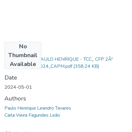
No
Files
Thumbnail
FINAL- AL. SD. PAULO HENRIQUE - TCC_ CFP 2Âª
Available
TURMA 2023_2024_CAPM.pdf
(358.24 KB)
Date
2024-05-01
Authors
Paulo Henrique Leandro Tavares
Carla Vieira Fagundes Leão