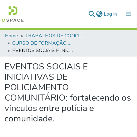
(current)
Log In
Communities & Collections
Home
TRABALHOS DE CONCLUSÃO DE CURSO - CFP (CURSO DE FORMAÇÃO DE PRAÇAS)
CURSO DE FORMAÇÃO DE PRAÇAS - CFP - 2024
All of DSpace
EVENTOS SOCIAIS E INICIATIVAS DE POLICIAMENTO COMUNITÁRIO: fortalecendo os vínculos entre polícia e comunidade.
Statistics
EVENTOS SOCIAIS E
INICIATIVAS DE
POLICIAMENTO
COMUNITÁRIO: fortalecendo os
vínculos entre polícia e
comunidade.