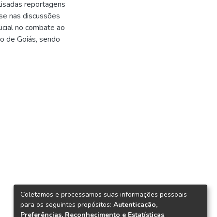
lisadas reportagens
se nas discussões
licial no combate ao
o de Goiás, sendo
Coletamos e processamos suas informações pessoais
para os seguintes propósitos:
Autenticação,
Preferências, Reconhecimento e Estatísticas
.