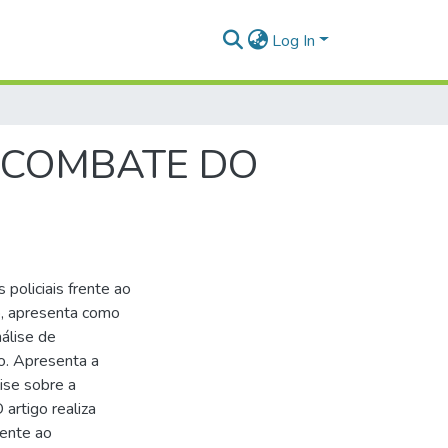
Log In
O COMBATE DO
 policiais frente ao
o, apresenta como
álise de
o. Apresenta a
lise sobre a
 artigo realiza
rente ao