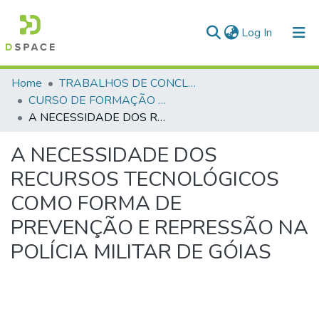
(current)
Log In
Communities & Collections
Home
TRABALHOS DE CONCLUSÃO DE CURSO - CFP (CURSO DE FORMAÇÃO DE PRAÇAS)
CURSO DE FORMAÇÃO DE PRAÇAS - CFP - 2023
All of DSpace
A NECESSIDADE DOS RECURSOS TECNOLÓGICOS COMO FORMA DE PREVENÇÃO E REPRESSÃO NA POLÍCIA MILITAR DE GÓIAS
Statistics
A NECESSIDADE DOS
RECURSOS TECNOLÓGICOS
COMO FORMA DE
PREVENÇÃO E REPRESSÃO NA
POLÍCIA MILITAR DE GÓIAS