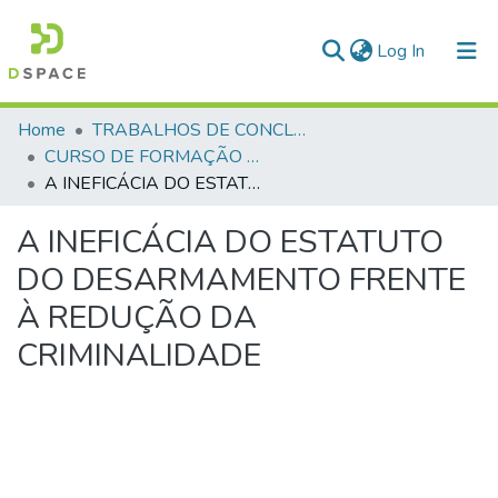
(current)
Log In
Communities & Collections
Home
TRABALHOS DE CONCLUSÃO DE CURSO - CFP (CURSO DE FORMAÇÃO DE PRAÇAS)
CURSO DE FORMAÇÃO DE PRAÇAS - CFP - 2018
All of DSpace
A INEFICÁCIA DO ESTATUTO DO DESARMAMENTO FRENTE À REDUÇÃO DA CRIMINALIDADE
Statistics
A INEFICÁCIA DO ESTATUTO
DO DESARMAMENTO FRENTE
À REDUÇÃO DA
CRIMINALIDADE