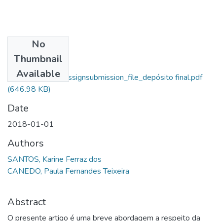
No
Files
Thumbnail
Karine Ferraz Dos
Available
Santos_10249_assignsubmission_file_depósito final.pdf
(646.98 KB)
Date
2018-01-01
Authors
SANTOS, Karine Ferraz dos
CANEDO, Paula Fernandes Teixeira
Abstract
O presente artigo é uma breve abordagem a respeito da