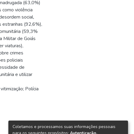
a madrugada (63,0%)
s como violência
desordem social,
s estranhas (92,6%),
 comunitária (59,3%
a Militar de Goiás
 viaturas),
sobre crimes
s policiais
essidade de
tária e utilizar
itimização; Polícia
Coletamos e processamos suas informações pessoais
para os seguintes propósitos:
Autenticação,