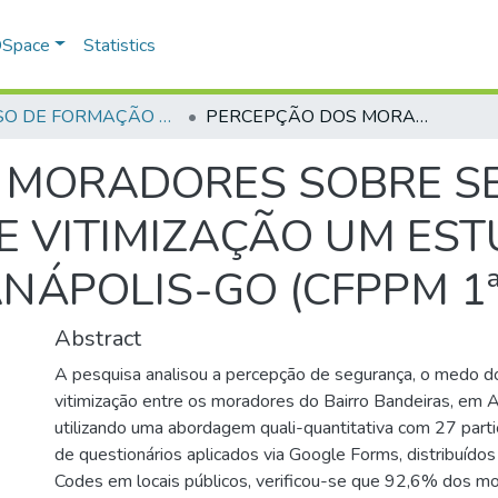
 DSpace
Statistics
CURSO DE FORMAÇÃO DE PRAÇAS - CFP- 2025 - 1ª Turma
PERCEPÇÃO DOS MORADORES SOBRE SEGURANÇA, MEDO DO CRIME E VITIMIZAÇÃO UM ESTUDO NO BAIRRO BANDEIRAS EM ANÁPOLIS-GO (CFPPM 1ª Turma / 2025)
 MORADORES SOBRE S
E VITIMIZAÇÃO UM ES
ÁPOLIS-GO (CFPPM 1ª 
Abstract
A pesquisa analisou a percepção de segurança, o medo do
vitimização entre os moradores do Bairro Bandeiras, em 
utilizando uma abordagem quali-quantitativa com 27 parti
de questionários aplicados via Google Forms, distribuído
Codes em locais públicos, verificou-se que 92,6% dos 