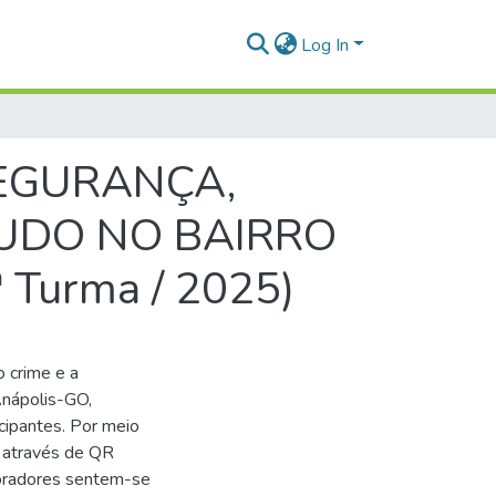
Log In
EGURANÇA,
TUDO NO BAIRRO
Turma / 2025)
 crime e a
Anápolis-GO,
cipantes. Por meio
s através de QR
moradores sentem-se