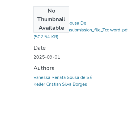
No
Files
Thumbnail
Vanessa Renata Sousa De
Available
Sá_76372_assignsubmission_file_Tcc word .pd
(507.54 KB)
Date
2025-09-01
Authors
Vanessa Renata Sousa de Sá
Keller Cristian Silva Borges