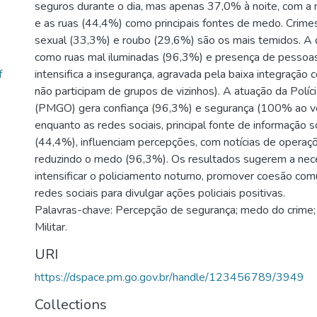
seguros durante o dia, mas apenas 37,0% à noite, com 
e as ruas (44,4%) como principais fontes de medo. Crime
sexual (33,3%) e roubo (29,6%) são os mais temidos. A 
como ruas mal iluminadas (96,3%) e presença de pessoa
f
intensifica a insegurança, agravada pela baixa integração
não participam de grupos de vizinhos). A atuação da Políci
(PMGO) gera confiança (96,3%) e segurança (100% ao ver
enquanto as redes sociais, principal fonte de informação 
(44,4%), influenciam percepções, com notícias de operaçõe
reduzindo o medo (96,3%). Os resultados sugerem a nec
intensificar o policiamento noturno, promover coesão comuni
redes sociais para divulgar ações policiais positivas.
Palavras-chave: Percepção de segurança; medo do crime; v
Militar.
URI
https://dspace.pm.go.gov.br/handle/123456789/3949
Collections