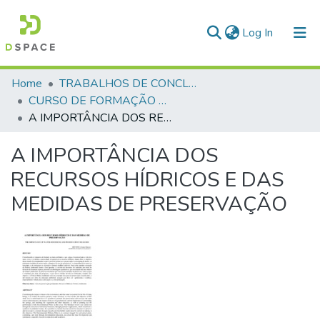
(current)
Log In
Communities & Collections
Home
TRABALHOS DE CONCLUSÃO DE CURSO - CFP (CURSO DE FORMAÇÃO DE PRAÇAS)
CURSO DE FORMAÇÃO DE PRAÇAS - CFP - 2018
All of DSpace
A IMPORTÂNCIA DOS RECURSOS HÍDRICOS E DAS MEDIDAS DE PRESERVAÇÃO
Statistics
A IMPORTÂNCIA DOS
RECURSOS HÍDRICOS E DAS
MEDIDAS DE PRESERVAÇÃO