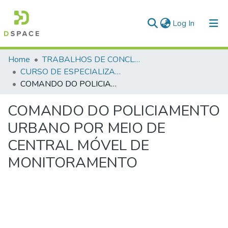
(current)
Log In
Communities & Collections
Home
TRABALHOS DE CONCLUSÃO DE CURSO - CEGESP (CURSO DE ESPECIALIZAÇÃO EM GERENCIAMENTO EM SEGURANÇA PÚBLICA)
CURSO DE ESPECIALIZAÇÃO EM GERENCIAMENTO EM SEGURANÇA PÚBLICA - CEGESP - 2018
All of DSpace
COMANDO DO POLICIAMENTO URBANO POR MEIO DE CENTRAL MÓVEL DE MONITORAMENTO
Statistics
COMANDO DO POLICIAMENTO
URBANO POR MEIO DE
CENTRAL MÓVEL DE
MONITORAMENTO