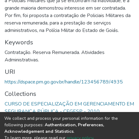
a Policiais Militares que já se encontram na inatividade, e a
grande maioria demonstrou interesse em ser contratada.
Por fim, foi proposta a contratação de Policiais Militares da
reserva remunerada, para a prestação de serviços
administrativos, na Polícia Militar do Estado de Goiás.
Keywords
Contratação. Reserva Remunerada. Atividades
Administrativas.
URI
https://dspace.pm.go.gov.br/handle/123456789/4935
Collections
CURSO DE ESPECIALIZAÇÃO EM GERENCIAMENTO EM
SEGURANÇA PÚBLICA - CEGESP - 2010
We collect and process your personal information for the
following purposes:
Authentication, Preferences,
Full item page
Acknowledgement and Statistics
.
To learn more, please read our
privacy policy
.