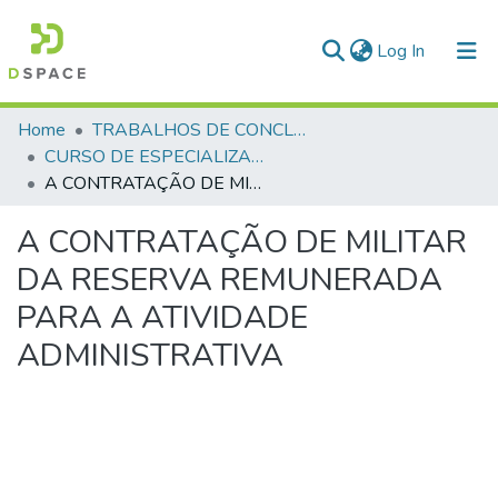
(current)
Log In
Communities & Collections
Home
TRABALHOS DE CONCLUSÃO DE CURSO - CEGESP (CURSO DE ESPECIALIZAÇÃO EM GERENCIAMENTO EM SEGURANÇA PÚBLICA)
CURSO DE ESPECIALIZAÇÃO EM GERENCIAMENTO EM SEGURANÇA PÚBLICA - CEGESP - 2010
All of DSpace
A CONTRATAÇÃO DE MILITAR DA RESERVA REMUNERADA PARA A ATIVIDADE ADMINISTRATIVA
Statistics
A CONTRATAÇÃO DE MILITAR
DA RESERVA REMUNERADA
PARA A ATIVIDADE
ADMINISTRATIVA