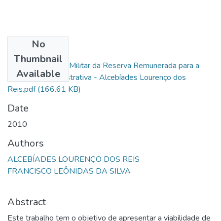
No
Files
Thumbnail
A Contratação de Militar da Reserva Remunerada para a
Available
Atividade Administrativa - Alcebíades Lourenço dos
Reis.pdf
(166.61 KB)
Date
2010
Authors
ALCEBÍADES LOURENÇO DOS REIS
FRANCISCO LEÔNIDAS DA SILVA
Abstract
Este trabalho tem o objetivo de apresentar a viabilidade de