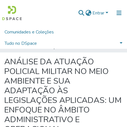
Entrar
Comunidades e Coleções
Início
TRABALHOS DE CONCLUSÃO DE CURSO - CFP (CURSO DE FORMAÇÃO DE PRAÇAS)
CURSO DE FORMAÇÃO DE PRAÇAS - CFP - 2024
Tudo no DSpace
ANÁLISE DA ATUAÇÃO POLICIAL MILITAR NO MEIO AMBIENTE E SUA ADAPTAÇÃO ÀS LEGISLAÇÕES APLICADAS: UM ENFOQUE NO ÂMBITO ADMINISTRATIVO E OPERACIONAL.
Estatísticas
ANÁLISE DA ATUAÇÃO
POLICIAL MILITAR NO MEIO
AMBIENTE E SUA
ADAPTAÇÃO ÀS
LEGISLAÇÕES APLICADAS: UM
ENFOQUE NO ÂMBITO
ADMINISTRATIVO E