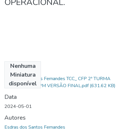
OPERACIONAL.
Nenhuma
Arquivos
Miniatura
Esdras dos Santos Fernandes TCC_ CFP 2ª TURMA
disponível
2023_2024_CAPM VERSÃO FINAL.pdf
(631.62 KB)
Data
2024-05-01
Autores
Esdras dos Santos Fernandes