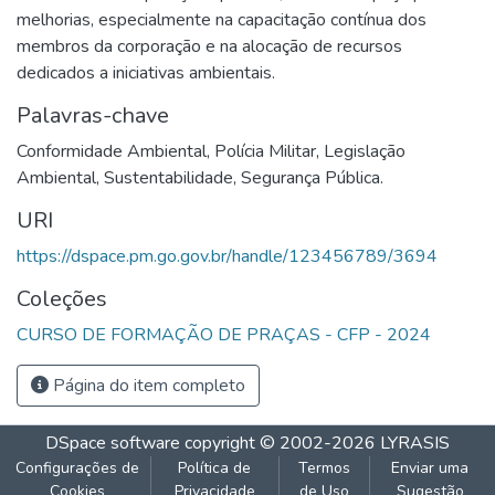
melhorias, especialmente na capacitação contínua dos
membros da corporação e na alocação de recursos
dedicados a iniciativas ambientais.
Palavras-chave
Conformidade Ambiental
,
Polícia Militar
,
Legislação
Ambiental
,
Sustentabilidade
,
Segurança Pública.
URI
https://dspace.pm.go.gov.br/handle/123456789/3694
Coleções
CURSO DE FORMAÇÃO DE PRAÇAS - CFP - 2024
Página do item completo
DSpace software
copyright © 2002-2026
LYRASIS
Configurações de
Política de
Termos
Enviar uma
Cookies
Privacidade
de Uso
Sugestão