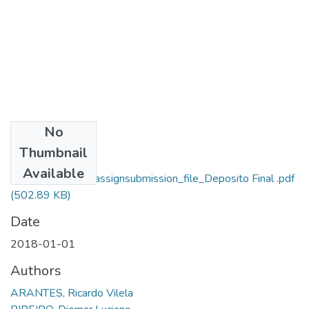
No
Files
Thumbnail
Ricardo Vilela
Available
Arantes_13527_assignsubmission_file_Deposito Final .pdf
(502.89 KB)
Date
2018-01-01
Authors
ARANTES, Ricardo Vilela