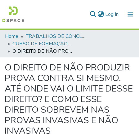
(current)
Log In
Communities & Collections
Home
TRABALHOS DE CONCLUSÃO DE CURSO - CFP (CURSO DE FORMAÇÃO DE PRAÇAS)
CURSO DE FORMAÇÃO DE PRAÇAS - CFP - 2018
All of DSpace
O DIREITO DE NÃO PRODUZIR PROVA CONTRA SI MESMO. ATÉ ONDE VAI O LIMITE DESSE DIREITO? E COMO ESSE DIREITO SOBREVEM NAS PROVAS INVASIVAS E NÃO INVASIVAS
Statistics
O DIREITO DE NÃO PRODUZIR
PROVA CONTRA SI MESMO.
ATÉ ONDE VAI O LIMITE DESSE
DIREITO? E COMO ESSE
DIREITO SOBREVEM NAS
PROVAS INVASIVAS E NÃO
INVASIVAS