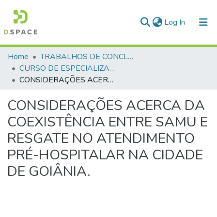
(current)
Log In
Communities & Collections
Home
TRABALHOS DE CONCLUSÃO DE CURSO - CAESP (CURSO DE ESPECIALIZAÇÃO EM ALTOS ESTUDOS EM SEGURANÇA PÚBLICA)
CURSO DE ESPECIALIZAÇÃO EM ALTOS ESTUDOS EM SEGURANÇA PÚBLICA - CAESP - 2015
All of DSpace
CONSIDERAÇÕES ACERCA DA COEXISTÊNCIA ENTRE SAMU E RESGATE NO ATENDIMENTO PRÉ-HOSPITALAR NA CIDADE DE GOIÂNIA.
Statistics
CONSIDERAÇÕES ACERCA DA
COEXISTÊNCIA ENTRE SAMU E
RESGATE NO ATENDIMENTO
PRÉ-HOSPITALAR NA CIDADE
DE GOIÂNIA.