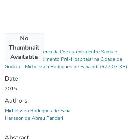
No
Files
Thumbnail
Considerações Acerca da Coexistência Entre Samu e
Available
Resgate no Atendimento Pré-Hospitalar na Cidade de
Goiânia - Michelssen Rodrigues de Faria.pdf
(677.07 KB)
Date
2015
Authors
Michelssen Rodrigues de Faria
Harisson de Abreu Pancieri
Abstract