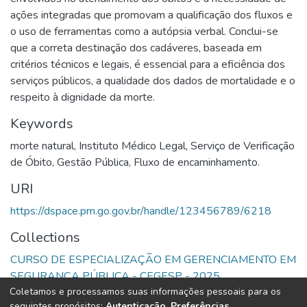
ações integradas que promovam a qualificação dos fluxos e
o uso de ferramentas como a autópsia verbal. Conclui-se
que a correta destinação dos cadáveres, baseada em
critérios técnicos e legais, é essencial para a eficiência dos
serviços públicos, a qualidade dos dados de mortalidade e o
respeito à dignidade da morte.
Keywords
morte natural
,
Instituto Médico Legal
,
Serviço de Verificação
de Óbito
,
Gestão Pública
,
Fluxo de encaminhamento.
URI
https://dspace.pm.go.gov.br/handle/123456789/6218
Collections
CURSO DE ESPECIALIZAÇÃO EM GERENCIAMENTO EM
SEGURANÇA PÚBLICA - CEGESP - 2025
Coletamos e processamos suas informações pessoais para os
seguintes propósitos:
Autenticação, Preferências,