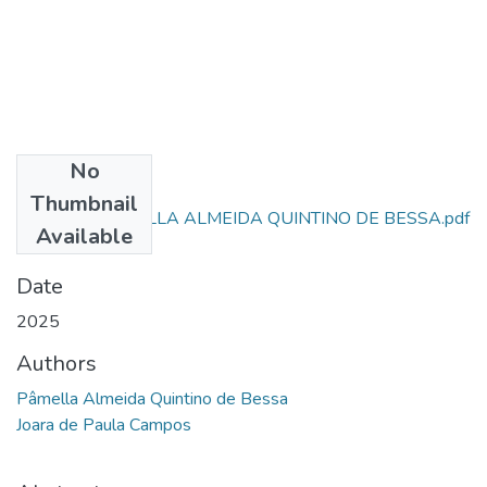
No
Files
Thumbnail
ARTIGO - PÂMELLA ALMEIDA QUINTINO DE BESSA.pdf
Available
(508.85 KB)
Date
2025
Authors
Pâmella Almeida Quintino de Bessa
Joara de Paula Campos