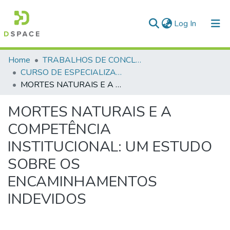
(current)
Log In
Communities & Collections
Home
TRABALHOS DE CONCLUSÃO DE CURSO - CEGESP (CURSO DE ESPECIALIZAÇÃO EM GERENCIAMENTO EM SEGURANÇA PÚBLICA)
CURSO DE ESPECIALIZAÇÃO EM GERENCIAMENTO EM SEGURANÇA PÚBLICA - CEGESP - 2025
All of DSpace
MORTES NATURAIS E A COMPETÊNCIA INSTITUCIONAL: UM ESTUDO SOBRE OS ENCAMINHAMENTOS INDEVIDOS
Statistics
MORTES NATURAIS E A
COMPETÊNCIA
INSTITUCIONAL: UM ESTUDO
SOBRE OS
ENCAMINHAMENTOS
INDEVIDOS