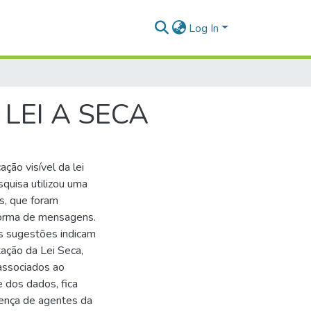
Log In
LEI A SECA
ação visível da lei
squisa utilizou uma
s, que foram
aforma de mensagens.
As sugestões indicam
ação da Lei Seca,
associados ao
 dos dados, fica
sença de agentes da