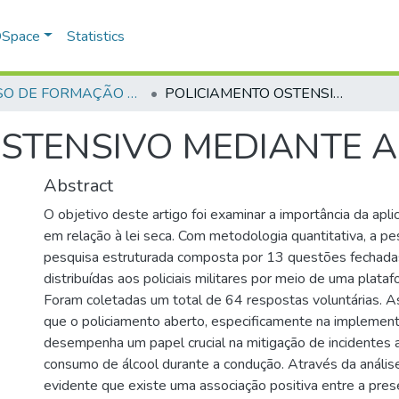
 DSpace
Statistics
CURSO DE FORMAÇÃO DE PRAÇAS - CFP - 2024
POLICIAMENTO OSTENSIVO MEDIANTE A LEI A SECA
STENSIVO MEDIANTE A 
Abstract
O objetivo deste artigo foi examinar a importância da aplic
em relação à lei seca. Com metodologia quantitativa, a pe
pesquisa estruturada composta por 13 questões fechada
distribuídas aos policiais militares por meio de uma plat
Foram coletadas um total de 64 respostas voluntárias. 
que o policiamento aberto, especificamente na implement
desempenha um papel crucial na mitigação de incidentes 
consumo de álcool durante a condução. Através da análise
evidente que existe uma associação positiva entre a pre