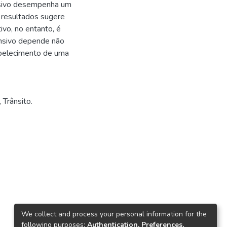
ensivo desempenha um
s resultados sugere
ivo, no entanto, é
ensivo depende não
abelecimento de uma
,
Trânsito.
We collect and process your personal information for the
following purposes:
Authentication, Preferences,