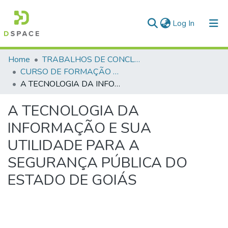
(current)
Log In
Communities & Collections
Home
TRABALHOS DE CONCLUSÃO DE CURSO - CFP (CURSO DE FORMAÇÃO DE PRAÇAS)
CURSO DE FORMAÇÃO DE PRAÇAS - CFP - 2018
All of DSpace
A TECNOLOGIA DA INFORMAÇÃO E SUA UTILIDADE PARA A SEGURANÇA PÚBLICA DO ESTADO DE GOIÁS
Statistics
A TECNOLOGIA DA
INFORMAÇÃO E SUA
UTILIDADE PARA A
SEGURANÇA PÚBLICA DO
ESTADO DE GOIÁS