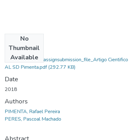
No
Files
Thumbnail
Rafael Pereira
Available
Pimenta_14683_assignsubmission_file_Artigo Cientifico
AL SD Pimenta.pdf
(292.77 KB)
Date
2018
Authors
PIMENTA, Rafael Pereira
PERES, Pascoal Machado
Abstract