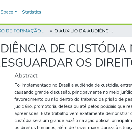
 DSpace
Statistics
CURSO DE FORMAÇÃO DE PRAÇAS - CFP - 2018
O AUXÍLIO DA AUDIÊNCIA DE CUSTÓDIA NA AÇÃO POLICIAL, PARA RESGUARDAR OS DIREITOS HUMANOS
UDIÊNCIA DE CUSTÓDIA
 RESGUARDAR OS DIRE
Abstract
Foi implementado no Brasil a audiência de custódia, entre
causando grande discussão, principalmente no meio jurídic
favorecimento ou não dentro do trabalho da prisão de pes
judiciário, promotoria, defesa ou até pelos policiais que re
apreensões. Este trabalho vem exatamente demonstrar q
custódia será um grande auxílio na ação policial, principa
os direitos humanos, além de trazer maior clareza à situa