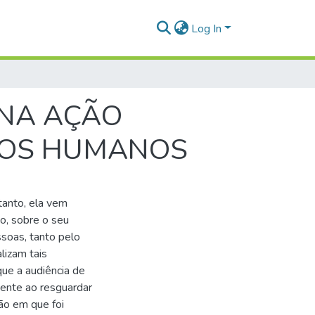
Log In
 NA AÇÃO
ITOS HUMANOS
tanto, ela vem
o, sobre o seu
soas, tanto pelo
alizam tais
ue a audiência de
lmente ao resguardar
ção em que foi