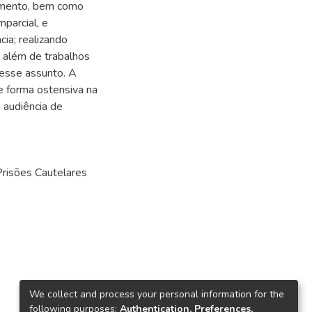
ramento, bem como
parcial, e
cia; realizando
, além de trabalhos
desse assunto. A
de forma ostensiva na
 audiência de
Prisões Cautelares
We collect and process your personal information for the
following purposes:
Authentication, Preferences,