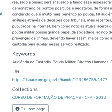
realizado a prisão; será analisado a fundo esse assesso
demonstrado os pontos positivos e negativos, de forma im
al_
concluindo que é muito mais benéfico ao policial tal audiên
análises através de decisões dos tribunais, mais recentes
publicados na internet, bem como noticias atuais, acerca 
policia militar possui grande papel da sociedade, agindo 
prevenção de crimes, devendo haver assim, meios como a
custódia para auxiliar nesse serviço realizado.
Keywords
Audiência de Custódia
,
Policia Militar
,
Direitos Humanos
,
URI
https://dspace.pm.go.gov.br/handle/123456789/1477
Collections
CURSO DE FORMAÇÃO DE PRAÇAS - CFP - 2018
Full item page