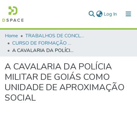
(current)
Log In
Communities & Collections
Home
TRABALHOS DE CONCLUSÃO DE CURSO - CFP (CURSO DE FORMAÇÃO DE PRAÇAS)
CURSO DE FORMAÇÃO DE PRAÇAS - CFP - 2024
All of DSpace
A CAVALARIA DA POLÍCIA MILITAR DE GOIÁS COMO UNIDADE DE APROXIMAÇÃO SOCIAL
Statistics
A CAVALARIA DA POLÍCIA
MILITAR DE GOIÁS COMO
UNIDADE DE APROXIMAÇÃO
SOCIAL