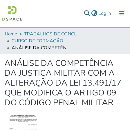
(current)
Log In
Communities & Collections
Home
TRABALHOS DE CONCLUSÃO DE CURSO - CFP (CURSO DE FORMAÇÃO DE PRAÇAS)
CURSO DE FORMAÇÃO DE PRAÇAS - CFP - 2018
All of DSpace
ANÁLISE DA COMPETÊNCIA DA JUSTIÇA MILITAR COM A ALTERAÇÃO DA LEI 13.491/17 QUE MODIFICA O ARTIGO 09 DO CÓDIGO PENAL MILITAR
Statistics
ANÁLISE DA COMPETÊNCIA
DA JUSTIÇA MILITAR COM A
ALTERAÇÃO DA LEI 13.491/17
QUE MODIFICA O ARTIGO 09
DO CÓDIGO PENAL MILITAR