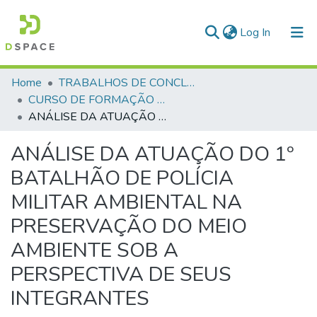
(current)
Log In
Communities & Collections
Home
TRABALHOS DE CONCLUSÃO DE CURSO - CFP (CURSO DE FORMAÇÃO DE PRAÇAS)
CURSO DE FORMAÇÃO DE PRAÇAS - CFP - 2024
All of DSpace
ANÁLISE DA ATUAÇÃO DO 1º BATALHÃO DE POLÍCIA MILITAR AMBIENTAL NA PRESERVAÇÃO DO MEIO AMBIENTE SOB A PERSPECTIVA DE SEUS INTEGRANTES
Statistics
ANÁLISE DA ATUAÇÃO DO 1º
BATALHÃO DE POLÍCIA
MILITAR AMBIENTAL NA
PRESERVAÇÃO DO MEIO
AMBIENTE SOB A
PERSPECTIVA DE SEUS
INTEGRANTES