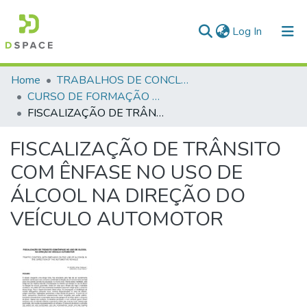
(current)
Log In
Communities & Collections
Home
TRABALHOS DE CONCLUSÃO DE CURSO - CFP (CURSO DE FORMAÇÃO DE PRAÇAS)
CURSO DE FORMAÇÃO DE PRAÇAS - CFP - 2018
All of DSpace
FISCALIZAÇÃO DE TRÂNSITO COM ÊNFASE NO USO DE ÁLCOOL NA DIREÇÃO DO VEÍCULO AUTOMOTOR
Statistics
FISCALIZAÇÃO DE TRÂNSITO
COM ÊNFASE NO USO DE
ÁLCOOL NA DIREÇÃO DO
VEÍCULO AUTOMOTOR