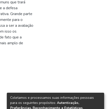
omuns que trará
 e a defesa
rativa. Grande parte
vamente para o
a a ser a avaliação
om isso os
de fato que a
mais amplo de
Coletamos e processamos suas informações pessoais
para os seguintes propósitos:
Autenticação,
Preferências, Reconhecimento e Estatísticas
.