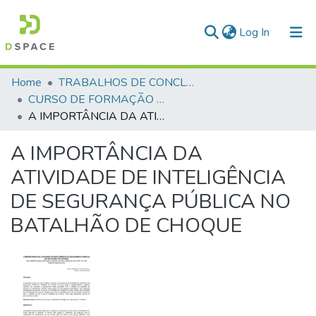
(current)
Log In
Communities & Collections
Home
TRABALHOS DE CONCLUSÃO DE CURSO - CFP (CURSO DE FORMAÇÃO DE PRAÇAS)
CURSO DE FORMAÇÃO DE PRAÇAS - CFP - 2018
All of DSpace
A IMPORTÂNCIA DA ATIVIDADE DE INTELIGÊNCIA DE SEGURANÇA PÚBLICA NO BATALHÃO DE CHOQUE
Statistics
A IMPORTÂNCIA DA
ATIVIDADE DE INTELIGÊNCIA
DE SEGURANÇA PÚBLICA NO
BATALHÃO DE CHOQUE