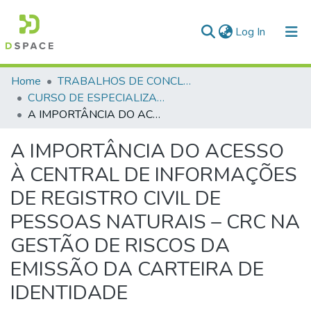
(current)
Log In
Communities & Collections
Home
TRABALHOS DE CONCLUSÃO DE CURSO - CAESP (CURSO DE ESPECIALIZAÇÃO EM ALTOS ESTUDOS EM SEGURANÇA PÚBLICA)
CURSO DE ESPECIALIZAÇÃO EM ALTOS ESTUDOS EM SEGURANÇA PÚBLICA - CAESP - 2024
All of DSpace
A IMPORTÂNCIA DO ACESSO À CENTRAL DE INFORMAÇÕES DE REGISTRO CIVIL DE PESSOAS NATURAIS – CRC NA GESTÃO DE RISCOS DA EMISSÃO DA CARTEIRA DE IDENTIDADE
Statistics
A IMPORTÂNCIA DO ACESSO
À CENTRAL DE INFORMAÇÕES
DE REGISTRO CIVIL DE
PESSOAS NATURAIS – CRC NA
GESTÃO DE RISCOS DA
EMISSÃO DA CARTEIRA DE
IDENTIDADE