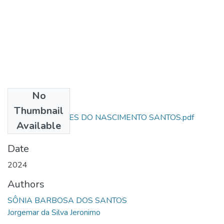
No
Files
Thumbnail
ARTIGO - TAMIRES DO NASCIMENTO SANTOS.pdf
Available
(232.68 KB)
Date
2024
Authors
SÔNIA BARBOSA DOS SANTOS
Jorgemar da Silva Jeronimo