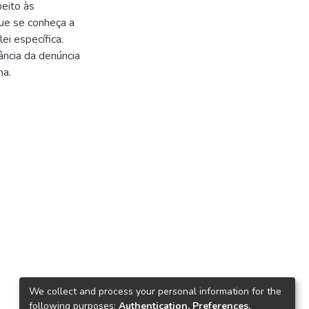
peito às
que se conheça a
ei específica.
ncia da denúncia
ma.
We collect and process your personal information for the
following purposes:
Authentication, Preferences,