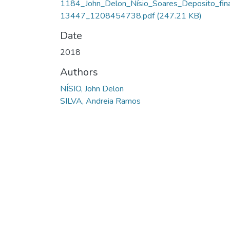
1184_John_Delon_Nísio_Soares_Deposito_fin
13447_1208454738.pdf
(247.21 KB)
Date
2018
Authors
NÍSIO, John Delon
SILVA, Andreia Ramos