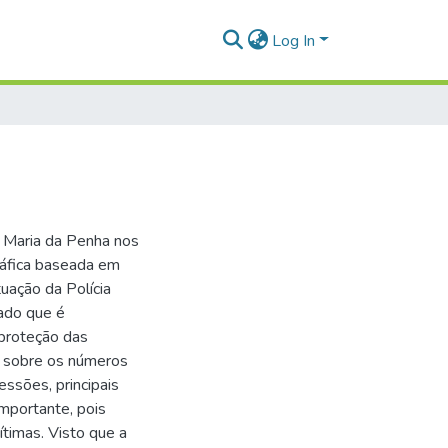
Log In
i Maria da Penha nos
ráfica baseada em
tuação da Polícia
tado que é
 proteção das
s sobre os números
ssões, principais
importante, pois
vítimas. Visto que a