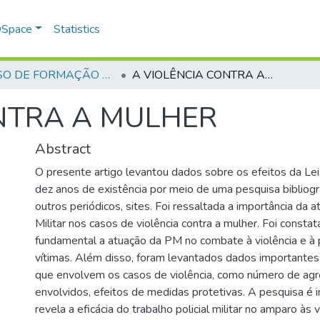
 DSpace
Statistics
CURSO DE FORMAÇÃO DE PRAÇAS - CFP - 2018
A VIOLÊNCIA CONTRA A MULHER
NTRA A MULHER
Abstract
O presente artigo levantou dados sobre os efeitos da Le
dez anos de existência por meio de uma pesquisa bibliog
outros periódicos, sites. Foi ressaltada a importância da a
Militar nos casos de violência contra a mulher. Foi consta
fundamental a atuação da PM no combate à violência e à
vítimas. Além disso, foram levantados dados importante
que envolvem os casos de violência, como número de agre
envolvidos, efeitos de medidas protetivas. A pesquisa é 
revela a eficácia do trabalho policial militar no amparo às 