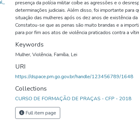
al_
presença da polícia militar coíbe as agressões e o desres
determinações judiciais. Além disso, foi importante para 
situação das mulheres após os dez anos de existência da l
Constatou-se que as penas são muito brandas e a importâ
para por fim aos atos de violência praticados contra a víti
Keywords
Mulher
,
Violência
,
Família
,
Lei
URI
https://dspace.pm.go.gov.br/handle/123456789/1648
Collections
CURSO DE FORMAÇÃO DE PRAÇAS - CFP - 2018
Full item page