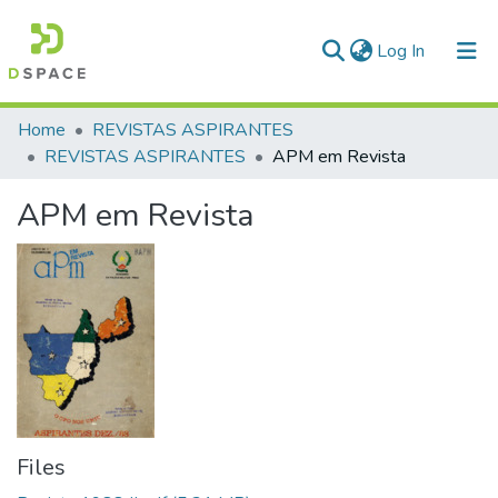
(current)
Log In
Communities & Collections
Home
REVISTAS ASPIRANTES
REVISTAS ASPIRANTES
APM em Revista
All of DSpace
APM em Revista
Statistics
Files