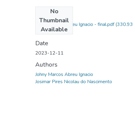
No
Files
Thumbnail
Johny Marcos Abreu Ignacio - final.pdf
(330.93
Available
KB)
Date
2023-12-11
Authors
Johny Marcos Abreu Ignacio
Josimar Pires Nicolau do Nascimento