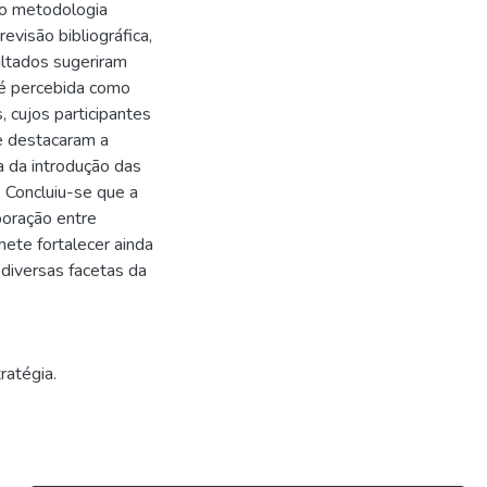
mo metodologia
evisão bibliográfica,
ltados sugeriram
a é percebida como
, cujos participantes
e destacaram a
a da introdução das
. Concluiu-se que a
aboração entre
mete fortalecer ainda
diversas facetas da
tratégia.