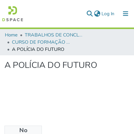
(current)
Log In
Communities & Collections
Home
TRABALHOS DE CONCLUSÃO DE CURSO - CFP (CURSO DE FORMAÇÃO DE PRAÇAS)
CURSO DE FORMAÇÃO DE PRAÇAS - CFP - 2018
All of DSpace
A POLÍCIA DO FUTURO
Statistics
A POLÍCIA DO FUTURO
No
Files