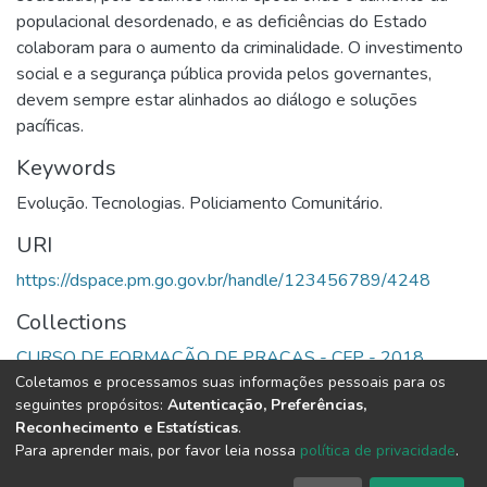
populacional desordenado, e as deficiências do Estado
colaboram para o aumento da criminalidade. O investimento
social e a segurança pública provida pelos governantes,
devem sempre estar alinhados ao diálogo e soluções
pacíficas.
Keywords
Evolução. Tecnologias. Policiamento Comunitário.
URI
https://dspace.pm.go.gov.br/handle/123456789/4248
Collections
CURSO DE FORMAÇÃO DE PRAÇAS - CFP - 2018
Coletamos e processamos suas informações pessoais para os
seguintes propósitos:
Autenticação, Preferências,
Full item page
Reconhecimento e Estatísticas
.
Para aprender mais, por favor leia nossa
política de privacidade
.
DSpace software
copyright © 2002-2026
LYRASIS