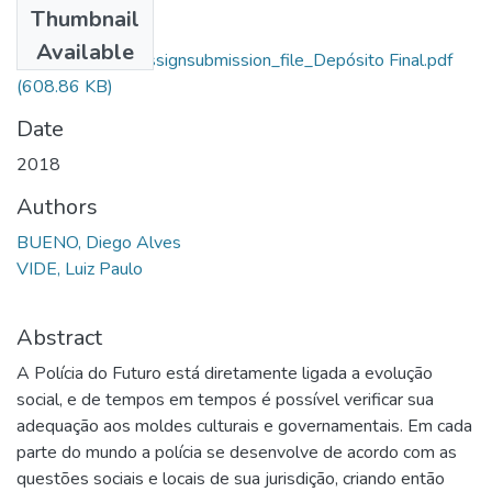
Thumbnail
Diego Alves
Available
Bueno_13658_assignsubmission_file_Depósito Final.pdf
(608.86 KB)
Date
2018
Authors
BUENO, Diego Alves
VIDE, Luiz Paulo
Abstract
A Polícia do Futuro está diretamente ligada a evolução
social, e de tempos em tempos é possível verificar sua
adequação aos moldes culturais e governamentais. Em cada
parte do mundo a polícia se desenvolve de acordo com as
questões sociais e locais de sua jurisdição, criando então