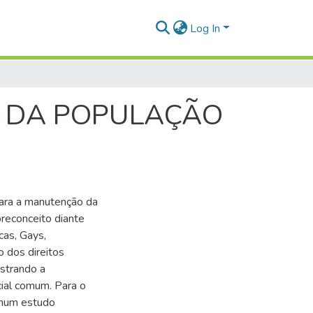
Log In
S DA POPULAÇÃO
para a manutenção da
reconceito diante
cas, Gays,
o dos direitos
ostrando a
ocial comum. Para o
 num estudo