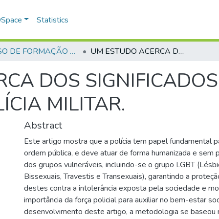
 DSpace
Statistics
CURSO DE FORMAÇÃO DE PRAÇAS - CFP - 2018
UM ESTUDO ACERCA DOS SIGNIFICADOS DA POPULAÇÃO LGBT PARA A POLÍCIA MILITAR.
RCA DOS SIGNIFICADO
ÍCIA MILITAR.
Abstract
Este artigo mostra que a polícia tem papel fundamental 
ordem pública, e deve atuar de forma humanizada e sem p
dos grupos vulneráveis, incluindo-se o grupo LGBT (Lésbi
Bissexuais, Travestis e Transexuais), garantindo a proteçã
destes contra a intolerância exposta pela sociedade e m
importância da força policial para auxiliar no bem-estar s
desenvolvimento deste artigo, a metodologia se baseou