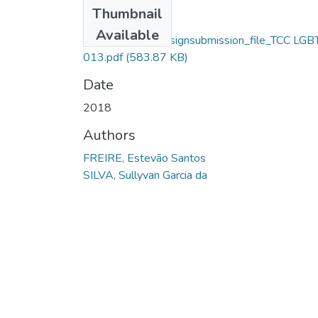
Files
Thumbnail
Estevão Santos
Available
Freire_13700_assignsubmission_file_TCC LGB
013.pdf
(583.87 KB)
Date
2018
Authors
FREIRE, Estevão Santos
SILVA, Sullyvan Garcia da