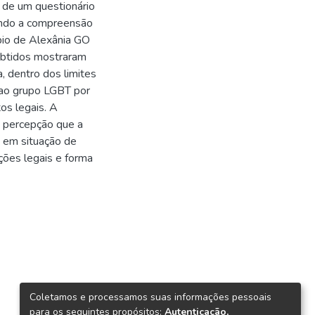
o de um questionário
ando a compreensão
ípio de Alexânia GO
obtidos mostraram
, dentro dos limites
 ao grupo LGBT por
os legais. A
 percepção que a
s em situação de
ções legais e forma
Coletamos e processamos suas informações pessoais
para os seguintes propósitos:
Autenticação,