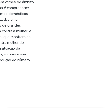
a em crimes de âmbito
ema é compreender
crimes domésticos.
lizadas uma
es de grandes
 contra a mulher, e
os, que mostram os
ntra mulher do
a atuação da
ás, e como a sua
 redução do número