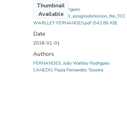
Files
Thumbnail
João Warlley Rodrigues
Available
Fernandes_10294_assignsubmission_file_TCC
WARLLEY FERNANDES.pdf
(542.86 KB)
Date
2018-01-01
Authors
FERNANDES, João Warlley Rodrigues
CANEDO, Paula Fernandes Teixeira