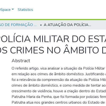
 DSpace
Statistics
CURSO DE FORMAÇÃO DE PRAÇAS - CFP - 2018
A ATUAÇÃO DA POLÍCIA MILITAR DO ESTADO DE GOIÁSFRENTE AOS CRIMES NO ÂMBITO DOMÉSTICO.
OLÍCIA MILITAR DO ES
S CRIMES NO ÂMBITO 
Abstract
O referido artigo, visa analisar a situação da Polícia Milit
em relação aos crimes de âmbito doméstico. Justificando 
foi a relevância da compreensão da atuação da Polícia Mili
crimes de âmbito doméstico, e como medida de tentar ao
crescimento de violência, houve a criação dentro do Estad
Patrulha Maria da Penha, que foi formada por policiais fem
Patrulha atua nos grandes centros urbanos do Estado de 