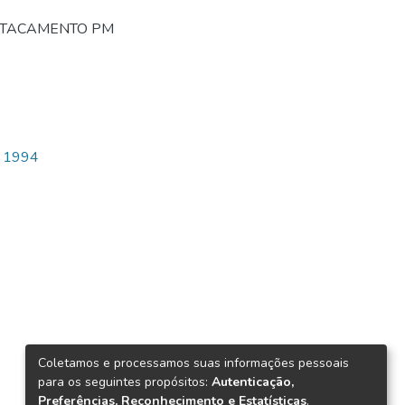
STACAMENTO PM
 1994
Coletamos e processamos suas informações pessoais
para os seguintes propósitos:
Autenticação,
Preferências, Reconhecimento e Estatísticas
.