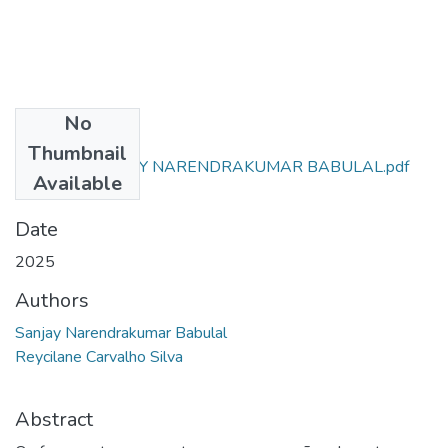
No
Files
Thumbnail
ARTIGO - SANJAY NARENDRAKUMAR BABULAL.pdf
Available
(2.31 MB)
Date
2025
Authors
Sanjay Narendrakumar Babulal
Reycilane Carvalho Silva
Abstract