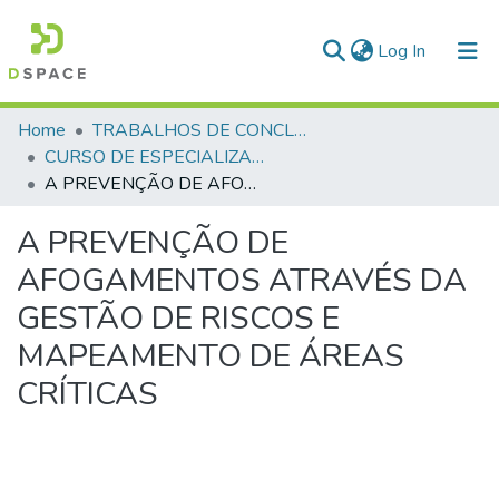
(current)
Log In
Communities & Collections
Home
TRABALHOS DE CONCLUSÃO DE CURSO - CEGESP (CURSO DE ESPECIALIZAÇÃO EM GERENCIAMENTO EM SEGURANÇA PÚBLICA)
CURSO DE ESPECIALIZAÇÃO EM GERENCIAMENTO EM SEGURANÇA PÚBLICA - CEGESP - 2025
All of DSpace
A PREVENÇÃO DE AFOGAMENTOS ATRAVÉS DA GESTÃO DE RISCOS E MAPEAMENTO DE ÁREAS CRÍTICAS
Statistics
A PREVENÇÃO DE
AFOGAMENTOS ATRAVÉS DA
GESTÃO DE RISCOS E
MAPEAMENTO DE ÁREAS
CRÍTICAS