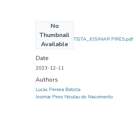
No
Files
Thumbnail
TCC_AL SD L. BATISTA_JOSIMAR PIRES.pdf
Available
(581.26 KB)
Date
2023-12-11
Authors
Lucas Pereira Batista
Josimar Pires Nicolau do Nascimento