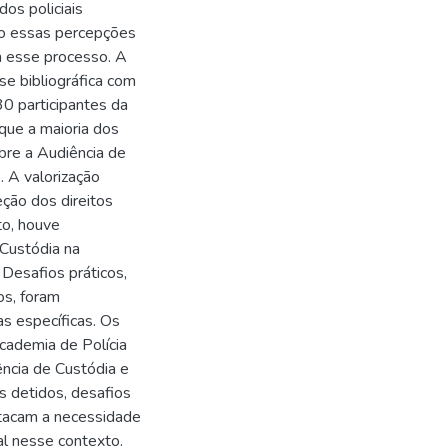
dos policiais
mo essas percepções
 esse processo. A
e bibliográfica com
30 participantes da
que a maioria dos
obre a Audiência de
. A valorização
ção dos direitos
to, houve
 Custódia na
Desafios práticos,
os, foram
as específicas. Os
Academia de Polícia
ncia de Custódia e
s detidos, desafios
stacam a necessidade
al nesse contexto.