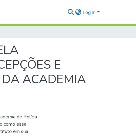
Log In
ELA
RCEPÇÕES E
 DA ACADEMIA
cademia de Polícia
ndo como essa
stituto em sua