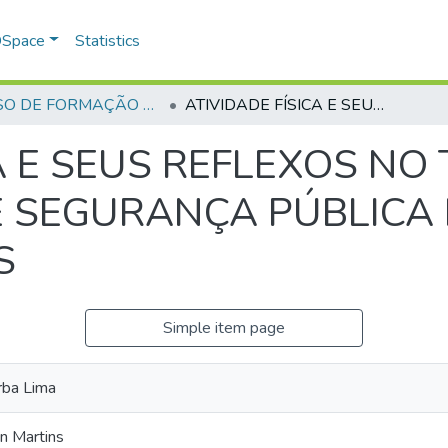
 DSpace
Statistics
CURSO DE FORMAÇÃO DE PRAÇAS - CFP - 2018
ATIVIDADE FÍSICA E SEUS REFLEXOS NO TRABALHO DO PROFISSONAL DE SEGURANÇA PÚBLICA DA POLÍCIA MILITAR DE GOIÁS
CA E SEUS REFLEXOS N
 SEGURANÇA PÚBLICA 
S
Simple item page
rba Lima
n Martins