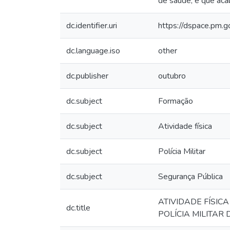
de saúde, e que acab
dc.identifier.uri
https://dspace.pm.
dc.language.iso
other
dc.publisher
outubro
dc.subject
Formação
dc.subject
Atividade física
dc.subject
Polícia Militar
dc.subject
Segurança Pública
ATIVIDADE FÍSI
dc.title
POLÍCIA MILITAR 