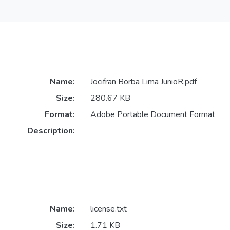
Name:
Jocifran Borba Lima JunioR.pdf
Size:
280.67 KB
Format:
Adobe Portable Document Format
Description:
Name:
license.txt
Size:
1.71 KB