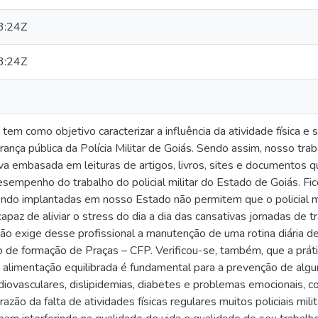
3:24Z
3:24Z
tem como objetivo caracterizar a influência da atividade física e 
rança pública da Polícia Militar de Goiás. Sendo assim, nosso tr
tiva embasada em leituras de artigos, livros, sites e documentos 
desempenho do trabalho do policial militar do Estado de Goiás. Fi
ndo implantadas em nosso Estado não permitem que o policial mi
 capaz de aliviar o stress do dia a dia das cansativas jornadas de 
ão exige desse profissional a manutenção de uma rotina diária de 
 de formação de Praças – CFP. Verificou-se, também, que a prátic
alimentação equilibrada é fundamental para a prevenção de alg
rdiovasculares, dislipidemias, diabetes e problemas emocionais, 
azão da falta de atividades físicas regulares muitos policiais mi