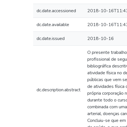
dc.date.accessioned
2018-10-16T11:4
dc.date.available
2018-10-16T11:4
dc.date.issued
2018-10-16
O presente trabalho 
profissional de segu
bibliográfica descri
atividade física no 
públicas que vem se
de atividades física
dc.description.abstract
própria corporação n
durante todo o curso
combinada com uma 
arterial, doenças ca
Concluiu-se que em r