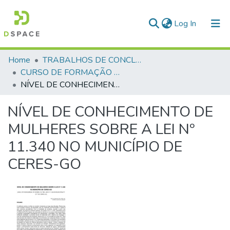
(current)
Log In
Communities & Collections
Home
TRABALHOS DE CONCLUSÃO DE CURSO - CFP (CURSO DE FORMAÇÃO DE PRAÇAS)
CURSO DE FORMAÇÃO DE PRAÇAS - CFP - 2018
All of DSpace
NÍVEL DE CONHECIMENTO DE MULHERES SOBRE A LEI Nº 11.340 NO MUNICÍPIO DE CERES-GO
Statistics
NÍVEL DE CONHECIMENTO DE
MULHERES SOBRE A LEI Nº
11.340 NO MUNICÍPIO DE
CERES-GO