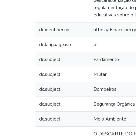
descaracterização da
regulamentação do p
educativas sobre o t
dc.identifier.uri
https://dspace.pm.
dc.language.iso
pt
dc.subject
Fardamento
dc.subject
Militar
dc.subject
Bombeiros
dc.subject
Segurança Orgânica
dc.subject
Meio Ambiente
O DESCARTE DO 