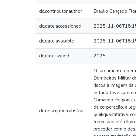
dc.contributor.author
Bráulio Cançado Flo
dc.date.accessioned
2025-11-06T18:1
dc.date.available
2025-11-06T18:1
dc.date.issued
2025
O fardamento operac
Bombeiros Militar d
riscos à imagem da c
estudo teve como ob
Comando Regional d
da corporação, a le
dc.description.abstract
qualiquantitativa, c
formulário eletrôni
proceder com o desc