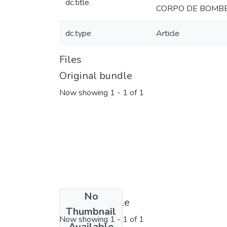
dc.title
CORPO DE BOMBEI
dc.type
Article
Files
Original bundle
Now showing
1 - 1 of 1
No
License bundle
Thumbnail
Now showing
1 - 1 of 1
Available