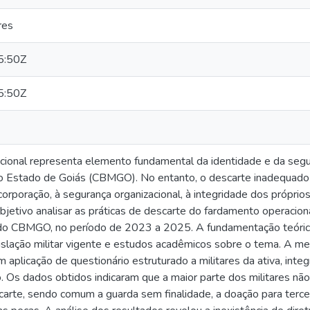
res
5:50Z
5:50Z
ional representa elemento fundamental da identidade e da segur
o Estado de Goiás (CBMGO). No entanto, o descarte inadequado 
orporação, à segurança organizacional, à integridade dos próprio
jetivo analisar as práticas de descarte do fardamento operaciona
o CBMGO, no período de 2023 a 2025. A fundamentação teóri
gislação militar vigente e estudos acadêmicos sobre o tema. A me
om aplicação de questionário estruturado a militares da ativa, in
co. Os dados obtidos indicaram que a maior parte dos militares n
arte, sendo comum a guarda sem finalidade, a doação para terce