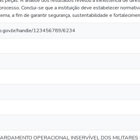
s peças. A análise dos resultados revelou a inexistência de dire
rocesso. Conclui-se que a instituição deve estabelecer normati
ema, a fim de garantir segurança, sustentabilidade e fortalecimen
go.gov.br/handle/123456789/6234
FARDAMENTO OPERACIONAL INSERVÍVEL DOS MILITARES