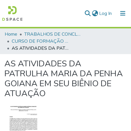
(current)
Log In
Communities & Collections
Home
TRABALHOS DE CONCLUSÃO DE CURSO - CFP (CURSO DE FORMAÇÃO DE PRAÇAS)
CURSO DE FORMAÇÃO DE PRAÇAS - CFP - 2018
All of DSpace
AS ATIVIDADES DA PATRULHA MARIA DA PENHA GOIANA EM SEU BIÊNIO DE ATUAÇÃO
Statistics
AS ATIVIDADES DA
PATRULHA MARIA DA PENHA
GOIANA EM SEU BIÊNIO DE
ATUAÇÃO