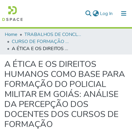
(current)
Log In
Communities & Collections
Home
TRABALHOS DE CONCLUSÃO DE CURSO - CFP (CURSO DE FORMAÇÃO DE PRAÇAS)
CURSO DE FORMAÇÃO DE PRAÇAS - CFP - 2023
All of DSpace
A ÉTICA E OS DIREITOS HUMANOS COMO BASE PARA FORMAÇÃO DO POLICIAL MILITAR EM GOIÁS: ANÁLISE DA PERCEPÇÃO DOS DOCENTES DOS CURSOS DE FORMAÇÃO
Statistics
A ÉTICA E OS DIREITOS
HUMANOS COMO BASE PARA
FORMAÇÃO DO POLICIAL
MILITAR EM GOIÁS: ANÁLISE
DA PERCEPÇÃO DOS
DOCENTES DOS CURSOS DE
FORMAÇÃO