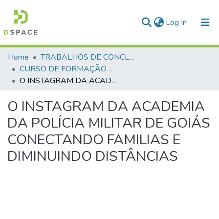
(current)
Log In
Communities & Collections
Home
TRABALHOS DE CONCLUSÃO DE CURSO - CFP (CURSO DE FORMAÇÃO DE PRAÇAS)
CURSO DE FORMAÇÃO DE PRAÇAS - CFP - 2023
All of DSpace
O INSTAGRAM DA ACADEMIA DA POLÍCIA MILITAR DE GOIÁS CONECTANDO FAMILIAS E DIMINUINDO DISTÂNCIAS
Statistics
O INSTAGRAM DA ACADEMIA
DA POLÍCIA MILITAR DE GOIÁS
CONECTANDO FAMILIAS E
DIMINUINDO DISTÂNCIAS