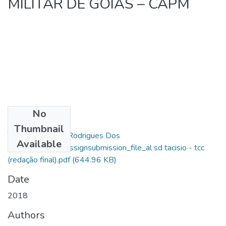
MILITAR DE GOIÁS – CAPM
No
Files
Thumbnail
Tacísio Fernando Rodrigues Dos
Available
Santos_10409_assignsubmission_file_al sd tacisio - tcc
(redação final).pdf
(644.96 KB)
Date
2018
Authors