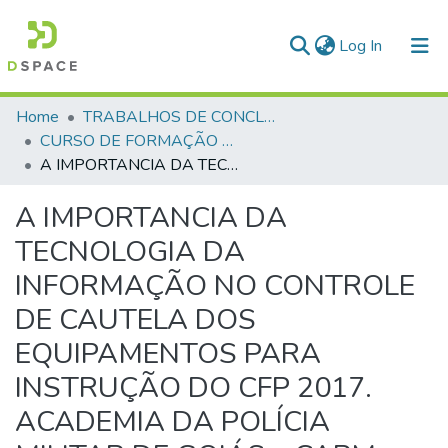
(current)
Log In
Communities & Collections
Home
TRABALHOS DE CONCLUSÃO DE CURSO - CFP (CURSO DE FORMAÇÃO DE PRAÇAS)
CURSO DE FORMAÇÃO DE PRAÇAS - CFP - 2018
All of DSpace
A IMPORTANCIA DA TECNOLOGIA DA INFORMAÇÃO NO CONTROLE DE CAUTELA DOS EQUIPAMENTOS PARA INSTRUÇÃO DO CFP 2017. ACADEMIA DA POLÍCIA MILITAR DE GOIÁS – CAPM
Statistics
A IMPORTANCIA DA
TECNOLOGIA DA
INFORMAÇÃO NO CONTROLE
DE CAUTELA DOS
EQUIPAMENTOS PARA
INSTRUÇÃO DO CFP 2017.
ACADEMIA DA POLÍCIA