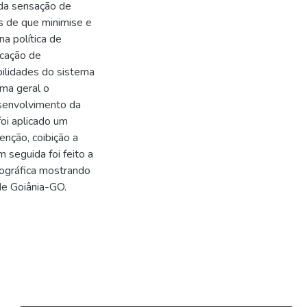
da sensação de
as de que minimise e
na política de
icação de
bilidades do sistema
rma geral o
esenvolvimento da
foi aplicado um
enção, coibição a
 seguida foi feito a
iográfica mostrando
de Goiânia-GO.