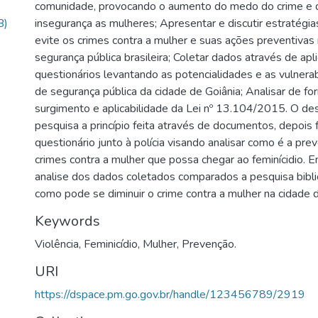
comunidade, provocando o aumento do medo do crime e 
B)
insegurança as mulheres; Apresentar e discutir estratégi
evite os crimes contra a mulher e suas ações preventivas 
segurança pública brasileira; Coletar dados através de apl
questionários levantando as potencialidades e as vulnera
de segurança pública da cidade de Goiânia; Analisar de fo
surgimento e aplicabilidade da Lei nº 13.104/2015. O d
pesquisa a princípio feita através de documentos, depois 
questionário junto à polícia visando analisar como é a prev
crimes contra a mulher que possa chegar ao feminícidio. Em
analise dos dados coletados comparados a pesquisa bibl
como pode se diminuir o crime contra a mulher na cidade 
Keywords
Violência
,
Feminicídio
,
Mulher
,
Prevenção.
URI
https://dspace.pm.go.gov.br/handle/123456789/2919