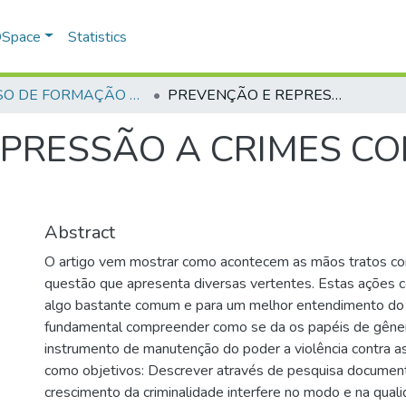
 DSpace
Statistics
CURSO DE FORMAÇÃO DE PRAÇAS - CFP - 2023
PREVENÇÃO E REPRESSÃO A CRIMES CONTRA A MULHER AO FEMINICÍDIO
EPRESSÃO A CRIMES C
Abstract
O artigo vem mostrar como acontecem as mãos tratos co
questão que apresenta diversas vertentes. Estas ações c
algo bastante comum e para um melhor entendimento do 
fundamental compreender como se da os papéis de gêne
instrumento de manutenção do poder a violência contra a
como objetivos: Descrever através de pesquisa documen
crescimento da criminalidade interfere no modo e na qual