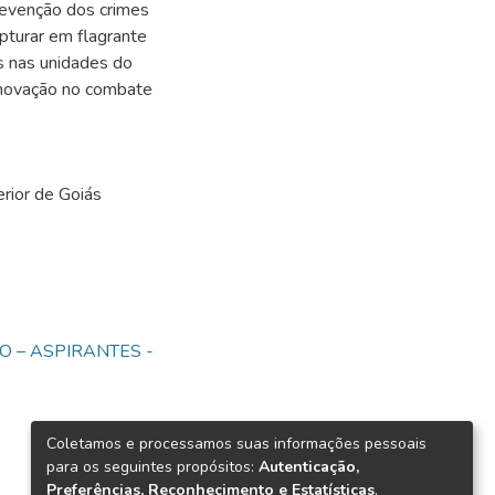
prevenção dos crimes
pturar em flagrante
ais nas unidades do
 inovação no combate
erior de Goiás
O – ASPIRANTES -
Coletamos e processamos suas informações pessoais
para os seguintes propósitos:
Autenticação,
Preferências, Reconhecimento e Estatísticas
.