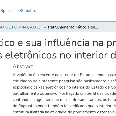
 DSpace
Statistics
CURSO DE FORMAÇÃO DE OFICIAIS - 42ª TURMA CFO – ASPIRANTES - 2015
Patrulhamento Tático e sua influência na prevenção à explosão de caixas eletrônicos no interior de Goiás
ico e sua influência na p
 eletrônicos no interior 
Abstract
A violência é crescente no interior do Estado, sendo ass
estudados pela presente pesquisa são basicamente a açã
explodindo caixas eletrônicos no interior do Estado de Goi
patrulhamento ostensivo. Foi traçado um perfil das cidad
contendo as agências que mais sofreram ataques, os horá
de flagrantes onde também foi verificado que o interior
estrutura limitada na atividade de policiamento ostensivo 