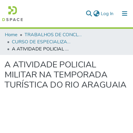
(current)
Log In
Communities & Collections
Home
TRABALHOS DE CONCLUSÃO DE CURSO - CEGESP (CURSO DE ESPECIALIZAÇÃO EM GERENCIAMENTO EM SEGURANÇA PÚBLICA)
CURSO DE ESPECIALIZAÇÃO EM GERENCIAMENTO EM SEGURANÇA PÚBLICA - CEGESP - 2005
All of DSpace
A ATIVIDADE POLICIAL MILITAR NA TEMPORADA TURÍSTICA DO RIO ARAGUAIA
Statistics
A ATIVIDADE POLICIAL
MILITAR NA TEMPORADA
TURÍSTICA DO RIO ARAGUAIA