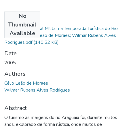
No
Files
Thumbnail
A Atividade Policial Militar na Temporada Turística do Rio
Available
Araguaia - Célio Leão de Moraes; Wilmar Rubens Alves
Rodrigues.pdf
(140.52 KB)
Date
2005
Authors
Célio Leão de Moraes
Wilmar Rubens Alves Rodrigues
Abstract
O turismo às margens do rio Araguaia foi, durante muitos
anos, explorado de forma rústica, onde muitos se