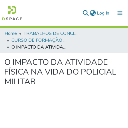
(current)
Log In
Communities & Collections
Home
TRABALHOS DE CONCLUSÃO DE CURSO - CFP (CURSO DE FORMAÇÃO DE PRAÇAS)
CURSO DE FORMAÇÃO DE PRAÇAS - CFP - 2023
All of DSpace
O IMPACTO DA ATIVIDADE FÍSICA NA VIDA DO POLICIAL MILITAR
Statistics
O IMPACTO DA ATIVIDADE
FÍSICA NA VIDA DO POLICIAL
MILITAR