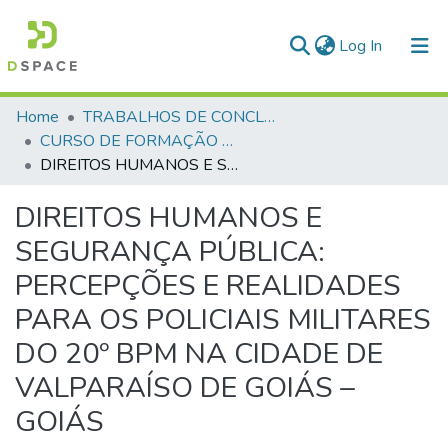
(current)
Log In
Communities & Collections
Home
TRABALHOS DE CONCLUSÃO DE CURSO - CFP (CURSO DE FORMAÇÃO DE PRAÇAS)
CURSO DE FORMAÇÃO DE PRAÇAS - CFP - 2018
All of DSpace
DIREITOS HUMANOS E SEGURANÇA PÚBLICA: PERCEPÇÕES E REALIDADES PARA OS POLICIAIS MILITARES DO 20º BPM NA CIDADE DE VALPARAÍSO DE GOIÁS – GOIÁS
Statistics
DIREITOS HUMANOS E
SEGURANÇA PÚBLICA:
PERCEPÇÕES E REALIDADES
PARA OS POLICIAIS MILITARES
DO 20º BPM NA CIDADE DE
VALPARAÍSO DE GOIÁS –
GOIÁS