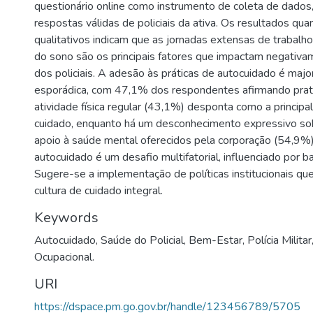
questionário online como instrumento de coleta de dado
respostas válidas de policiais da ativa. Os resultados quan
qualitativos indicam que as jornadas extensas de trabalh
do sono são os principais fatores que impactam negativ
dos policiais. A adesão às práticas de autocuidado é majo
esporádica, com 47,1% dos respondentes afirmando prati
atividade física regular (43,1%) desponta como a principa
cuidado, enquanto há um desconhecimento expressivo sob
apoio à saúde mental oferecidos pela corporação (54,9%)
autocuidado é um desafio multifatorial, influenciado por bar
Sugere-se a implementação de políticas institucionais 
cultura de cuidado integral.
Keywords
Autocuidado
,
Saúde do Policial
,
Bem-Estar
,
Polícia Militar
Ocupacional.
URI
https://dspace.pm.go.gov.br/handle/123456789/5705