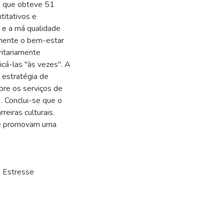
s, que obteve 51
titativos e
o e a má qualidade
amente o bem-estar
ritariamente
cá-las "às vezes". A
l estratégia de
re os serviços de
. Conclui-se que o
reiras culturais.
que promovam uma
,
Estresse