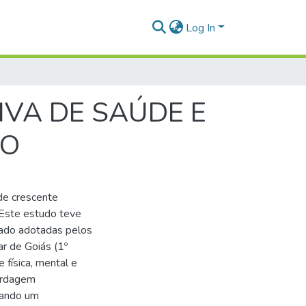
Log In
VA DE SAÚDE E
NO
de crescente
. Este estudo teve
dado adotadas pelos
ar de Goiás (1º
 física, mental e
bordagem
izando um