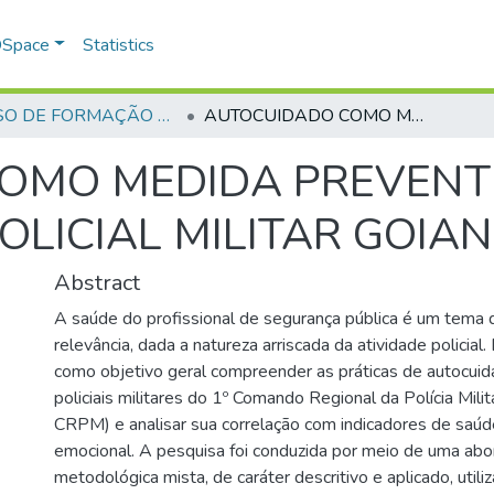
 DSpace
Statistics
CURSO DE FORMAÇÃO DE PRAÇAS - CFP- 2025 - 2ª Turma
AUTOCUIDADO COMO MEDIDA PREVENTIVA DE SAÚDE E BEM-ESTAR DO POLICIAL MILITAR GOIANO
OMO MEDIDA PREVENTI
OLICIAL MILITAR GOIA
Abstract
A saúde do profissional de segurança pública é um tema 
relevância, dada a natureza arriscada da atividade policial
como objetivo geral compreender as práticas de autocui
policiais militares do 1º Comando Regional da Polícia Milit
CRPM) e analisar sua correlação com indicadores de saúde
emocional. A pesquisa foi conduzida por meio de uma a
metodológica mista, de caráter descritivo e aplicado, util